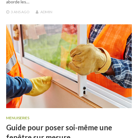
aborde les…
3 ANS
AGO
ADMIN
MENUISERIES
Guide pour poser soi-même une
fenêtre sur mesure