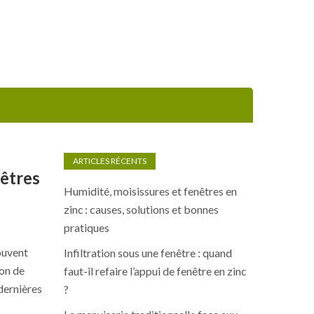
ARTICLES RÉCENTS
nêtres
Humidité, moisissures et fenêtres en
zinc : causes, solutions et bonnes
pratiques
ouvent
Infiltration sous une fenêtre : quand
on de
faut-il refaire l’appui de fenêtre en zinc
dernières
?