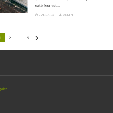
extérieur est…
2 ANS
AGO
ADMIN
1
2
…
9
Suivant
gales