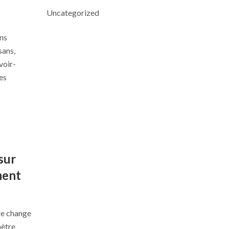
Uncategorized
ans
sans,
voir-
es
sur
ment
re change
mètre