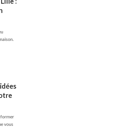
ille :
n
eu
maison.
 idées
otre
sformer
ue vous