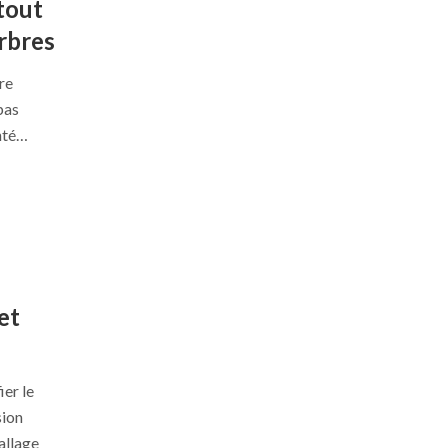
tout
rbres
re
pas
nté…
et
ier le
sion
allage