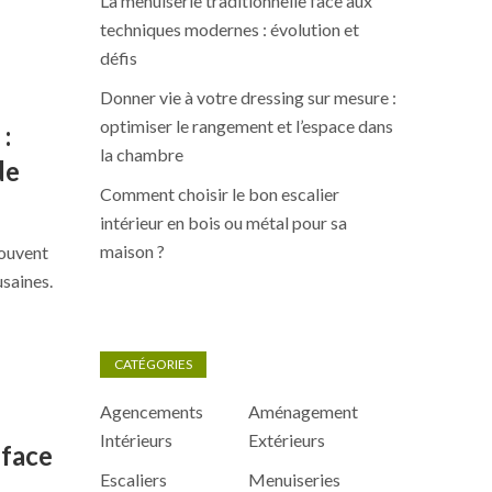
La menuiserie traditionnelle face aux
techniques modernes : évolution et
défis
Donner vie à votre dressing sur mesure :
optimiser le rangement et l’espace dans
:
la chambre
de
Comment choisir le bon escalier
intérieur en bois ou métal pour sa
maison ?
souvent
usaines.
CATÉGORIES
Agencements
Aménagement
Intérieurs
Extérieurs
 face
Escaliers
Menuiseries