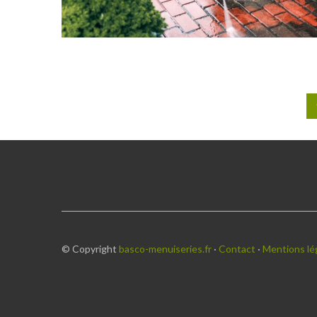
Pagination
des
publications
© Copyright
basco-menuiseries.fr
·
Contact
·
Mentions lé