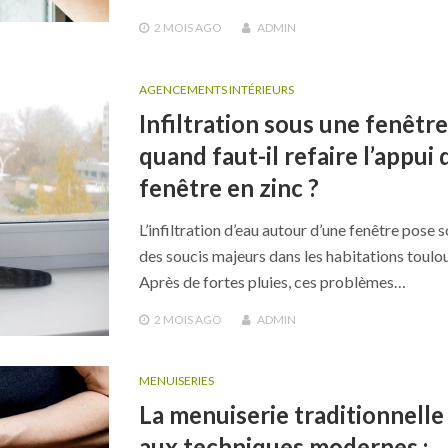
2 MOIS
AGO
ADMIN
AGENCEMENTS INTÉRIEURS
Infiltration sous une fenêtre 
quand faut-il refaire l’appui 
fenêtre en zinc ?
L’infiltration d’eau autour d’une fenêtre pose 
des soucis majeurs dans les habitations toulo
Après de fortes pluies, ces problèmes…
2 MOIS
AGO
ADMIN
MENUISERIES
La menuiserie traditionnelle
aux techniques modernes :