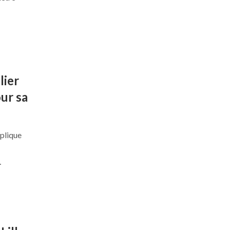
lier
our sa
plique
…