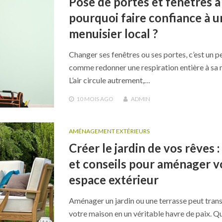
Pose de portes et fenêtres à L
pourquoi faire confiance à u
menuisier local ?
Changer ses fenêtres ou ses portes, c’est un p
comme redonner une respiration entière à sa 
L’air circule autrement,…
10 MOIS
AGO
ADMIN
AMÉNAGEMENT EXTÉRIEURS
Créer le jardin de vos rêves :
et conseils pour aménager v
espace extérieur
Aménager un jardin ou une terrasse peut tran
votre maison en un véritable havre de paix. Q