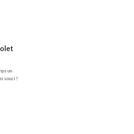
olet
mps un
ns souci ?